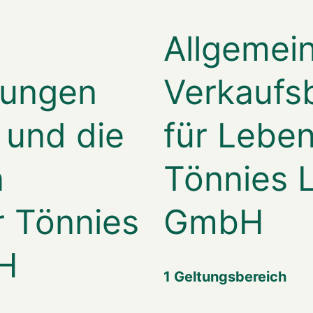
Allgemei
gungen
Verkaufs
 und die
für Lebe
n
Tönnies 
r Tönnies
GmbH
H
1 Geltungsbereich