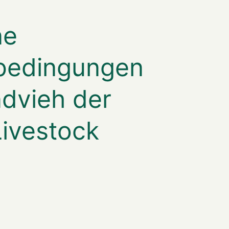
ne
bedingungen
ndvieh der
Livestock