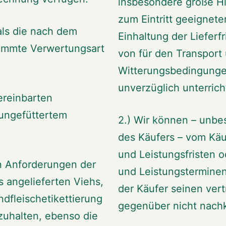
insbesondere große Hi
zum Eintritt geeignet
 als die nach dem
Einhaltung der Lieferfr
timmte Verwertungsart
von für den Transport
Witterungsbedingunge
unverzüglich unterrich
ereinbarten
ungefüttertem
2.) Wir können – unbe
des Käufers – vom Käu
und Leistungsfristen o
en Anforderungen der
und Leistungsterminen
 angelieferten Viehs,
der Käufer seinen vert
ndfleischetikettierung
gegenüber nicht nach
zuhalten, ebenso die