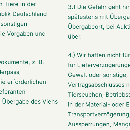
n Tiere in der
3.) Die Gefahr geht hi
blik Deutschland
spätestens mit Überg
 sonstigen
Übergabeort, bei Aukt
die Vorgaben und
über.
4.) Wir haften nicht f
Dokumente, z. B.
für Lieferverzögerung
derpass,
Gewalt oder sonstige,
ie erforderlichen
Vertragsabschlusses ni
eferanten
Tierseuchen, Betriebss
 Übergabe des Viehs
in der Material- oder 
Transportverzögerung,
Aussperrungen, Mangel