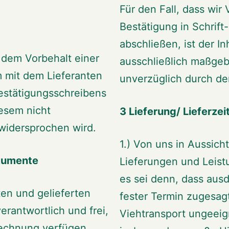
Für den Fall, dass wir
Bestätigung in Schrift
abschließen, ist der I
r dem Vorbehalt einer
ausschließlich maßgebl
m mit dem Lieferanten
unverzüglich durch de
Bestätigungsschreibens
iesem nicht
3 Lieferung/ Lieferz
widersprochen wird.
1.) Von uns in Aussicht
okumente
Lieferungen und Leist
es sei denn, dass ausdr
ten und gelieferten
fester Termin zugesagt
rantwortlich und frei,
Viehtransport ungeeig
echnung verfügen.