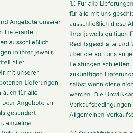
1.) Für alle Lieferung
für alle mit uns gesc
n und Angebote unserer
ausschließlich diese 
en Lieferanten
ihrer jeweils gültigen 
en ausschließlich
Rechtsgeschäfte und V
en in ihrer jeweils
über die von uns ang
eil aller
Leistungen schließen. 
ir mit unseren
zukünftigen Lieferung
ebotenen Lieferungen
selbst wenn diese nic
 auch für alle
werden. Die Unwirksam
n oder Angebote an
Verkaufsbedingungen b
als gesondert
Allgemeinen Verkaufs
t einzelner
tigkeit unserer