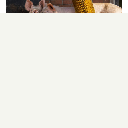
Schlachtsauen
Wir sind Dein kompetenter Partner, wenn es um
die Vermarktung von Schlachtsauen geht. Wir
stehen für absolute Verlässlichkeit und eine
direkte und individuelle Betreuung vor Ort. Dabei
berät Dich Dein Berater gerne persönlich in allen
Themen rund um die Schlachtsauen-Vermarktung,
um den bestmöglichen Preis für Deine Sauen zu